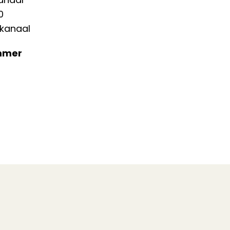
0
skanaal
mmer