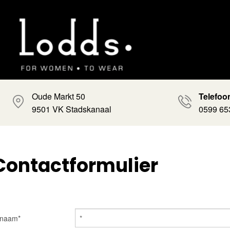
Oude Markt 50
Telefoo
9501 VK Stadskanaal
0599 65
Contactformulier
rnaam*